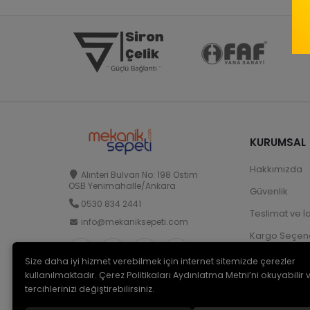
KURUMSAL
Hakkımızda
Alınteri Bulvarı No: 198 Ostim
OSB Yenimahalle/Ankara
Güvenlik
0530 834 2441
Teslimat ve İ
info@mekaniksepeti.com
Kargo Seçene
Size daha iyi hizmet verebilmek için internet sitemizde çerezler
kullanılmaktadır. Çerez Politikaları Aydınlatma Metni’ni okuyabilir 
tercihlerinizi değiştirebilirsiniz.