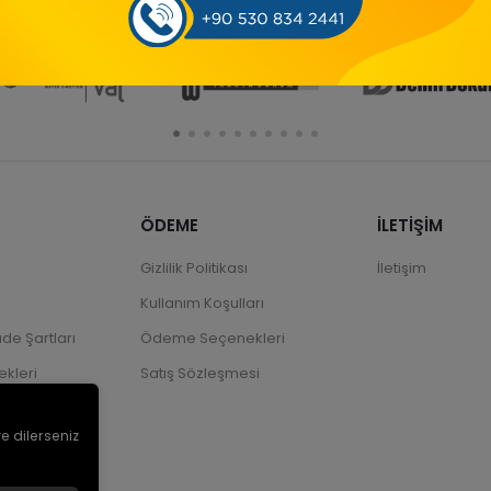
ÖDEME
İLETİŞİM
Gizlilik Politikası
İletişim
Kullanım Koşulları
ade Şartları
Ödeme Seçenekleri
kleri
Satış Sözleşmesi
ve dilerseniz