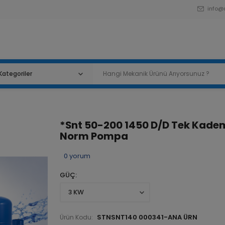
info@
*Snt 50-200 1450 D/D Tek Kade
Norm Pompa
0
yorum
GÜÇ
STNSNT140 000341-ANA ÜRN
Ürün Kodu: