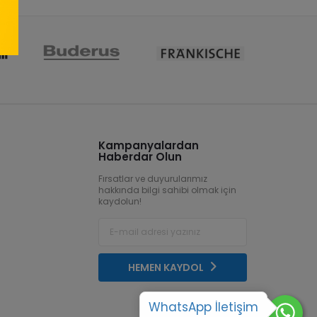
Kampanyalardan
Haberdar Olun
Fırsatlar ve duyurularımız
hakkında bilgi sahibi olmak için
kaydolun!
HEMEN KAYDOL
WhatsApp İletişim