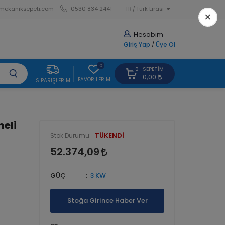
mekaniksepeti.com
0530 834 2441
TR
Türk Lirası
×
Hesabım
Giriş Yap
/
Üye Ol
0
SEPETIM
0
0,00
FAVORILERIM
SIPARIŞLERIM
meli
TÜKENDİ
Stok Durumu:
52.374,09
GÜÇ
3 KW
Stoğa Girince Haber Ver