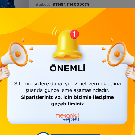
STNSNT14000038
Barkod:
İade Bilgisi:
Ürün Bilgisi
Yorumlar
(0)