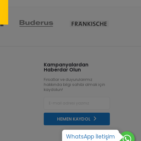
Kampanyalardan
Haberdar Olun
Fırsatlar ve duyurularımız
hakkında bilgi sahibi olmak için
kaydolun!
HEMEN KAYDOL
WhatsApp İletişim