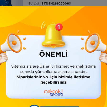
STNSNL29000063
Barkod:
İade Bilgisi:
Ürün Bilgisi
Yorumlar
(0)