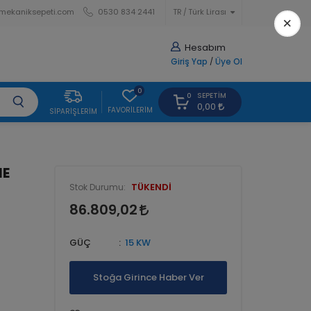
mekaniksepeti.com
0530 834 2441
TR
Türk Lirası
×
Hesabım
Giriş Yap
/
Üye Ol
0
SEPETIM
0
0,00
FAVORILERIM
SIPARIŞLERIM
NE
TÜKENDİ
Stok Durumu:
86.809,02
GÜÇ
15 KW
Stoğa Girince Haber Ver