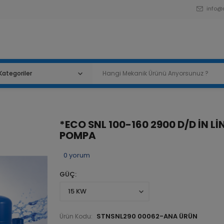
info@
*ECO SNL 100-160 2900 D/D İN Lİ
POMPA
0
yorum
GÜÇ
STNSNL290 00062-ANA ÜRÜN
Ürün Kodu: