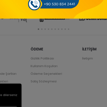
ÖDEME
İLETİŞİM
Gizlilik Politikası
İletişim
Kullanım Koşulları
ade Şartları
Ödeme Seçenekleri
kleri
Satış Sözleşmesi
ve dilerseniz