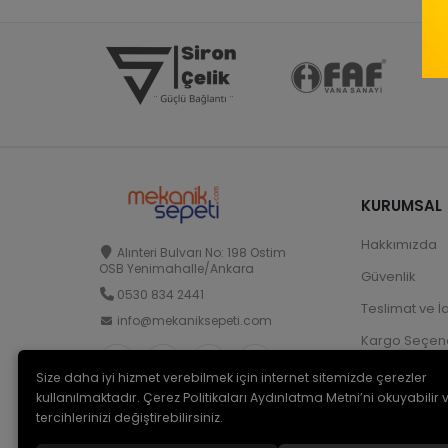
KURUMSAL
Hakkımızda
Alınteri Bulvarı No: 198 Ostim
OSB Yenimahalle/Ankara
Güvenlik
0530 834 2441
Teslimat ve İ
info@mekaniksepeti.com
Kargo Seçene
Size daha iyi hizmet verebilmek için internet sitemizde çerezler
kullanılmaktadır. Çerez Politikaları Aydınlatma Metni’ni okuyabilir 
tercihlerinizi değiştirebilirsiniz.