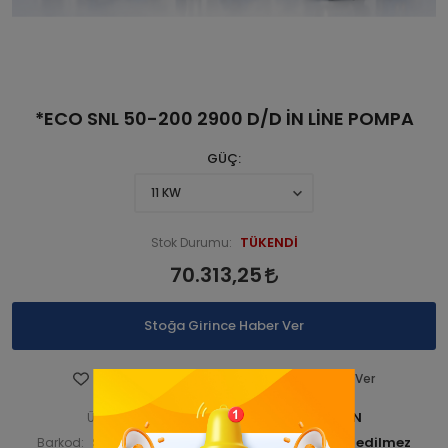
*ECO SNL 50-200 2900 D/D İN LİNE POMPA
GÜÇ
TÜKENDİ
Stok Durumu:
70.313,25
Stoğa Girince Haber Ver
Favorilere Ekle
Fiyatı Düşünce Haber Ver
STNSNL290 00022-ANA ÜRÜN
Ürün Kodu:
STNSNL29000023
Barkod:
İade Bilgisi: