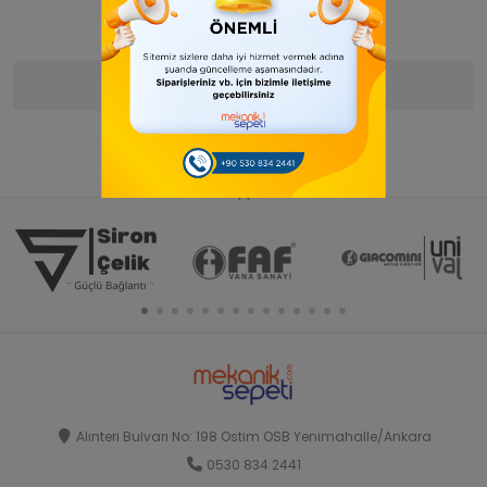
Ürün Bilgisi
Yorumlar
(0)
Alınteri Bulvarı No: 198 Ostim OSB Yenimahalle/Ankara
0530 834 2441