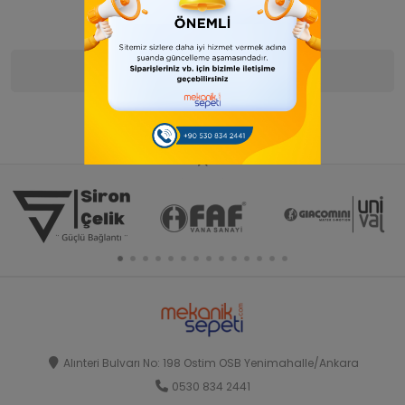
Ürün Bilgisi
Yorumlar
(0)
Alınteri Bulvarı No: 198 Ostim OSB Yenimahalle/Ankara
0530 834 2441