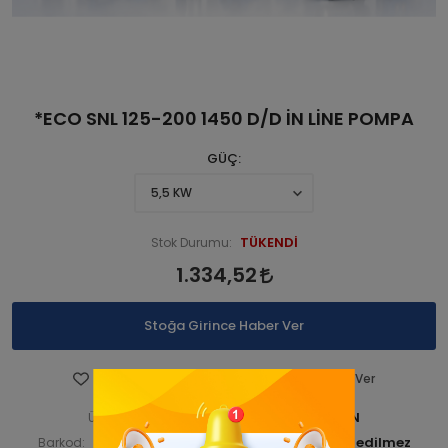
*ECO SNL 125-200 1450 D/D İN LİNE POMPA
GÜÇ
TÜKENDİ
Stok Durumu:
1.334,52
Stoğa Girince Haber Ver
Favorilere Ekle
Fiyatı Düşünce Haber Ver
STNSNL140 00080-ANAÜRÜN
Ürün Kodu:
STNSNL14000082
Barkod:
İade Bilgisi: