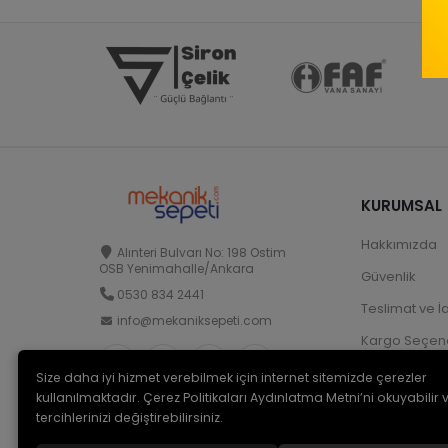
KURUMSAL
Hakkımızda
Alınteri Bulvarı No: 198 Ostim
OSB Yenimahalle/Ankara
Güvenlik
0530 834 2441
Teslimat ve İ
info@mekaniksepeti.com
Kargo Seçene
Size daha iyi hizmet verebilmek için internet sitemizde çerezler
kullanılmaktadır. Çerez Politikaları Aydınlatma Metni’ni okuyabilir 
tercihlerinizi değiştirebilirsiniz.