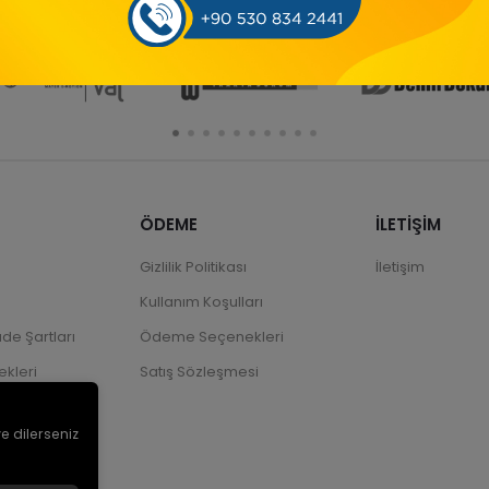
ÖDEME
İLETİŞİM
Gizlilik Politikası
İletişim
Kullanım Koşulları
ade Şartları
Ödeme Seçenekleri
kleri
Satış Sözleşmesi
ve dilerseniz