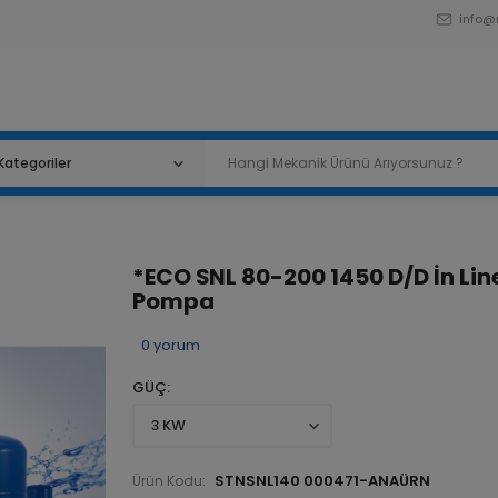
info@
*ECO SNL 80-200 1450 D/D İn Lin
Pompa
0
yorum
GÜÇ
STNSNL140 000471-ANAÜRN
Ürün Kodu: