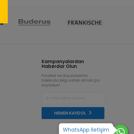
Kampanyalardan
Haberdar Olun
Fırsatlar ve duyurularımız
hakkında bilgi sahibi olmak için
kaydolun!
HEMEN KAYDOL
WhatsApp İletişim