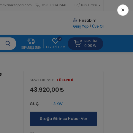
mekaniksepeti.com
0530 834 2441
TR
Türk Lirası
×
Hesabım
Giriş Yap
/
Üye Ol
0
SEPETIM
0
0,00
FAVORILERIM
SIPARIŞLERIM
e
TÜKENDİ
Stok Durumu:
43.920,00
GÜÇ
3 KW
Stoğa Girince Haber Ver