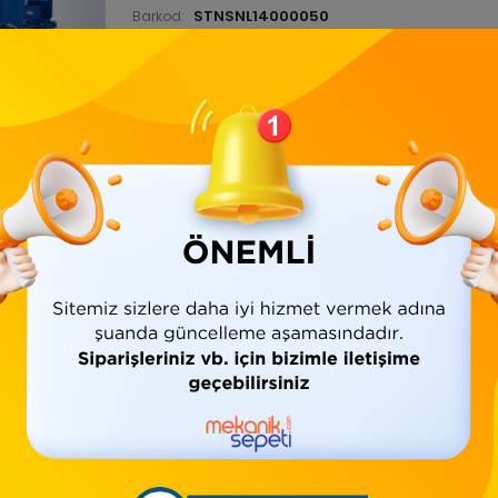
STNSNL14000050
Barkod:
İade Bilgisi:
Ürün Bilgisi
Yorumlar
(0)