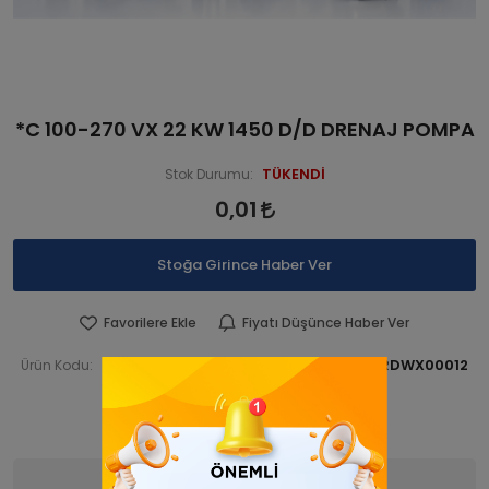
*C 100-270 VX 22 KW 1450 D/D DRENAJ POMPA
TÜKENDİ
Stok Durumu:
0,01
Stoğa Girince Haber Ver
Favorilere Ekle
Fiyatı Düşünce Haber Ver
STNCSRDWX 00012
STNCSRDWX00012
Ürün Kodu:
Barkod:
İade Bilgisi:
Ürün Bilgisi
Yorumlar
(0)