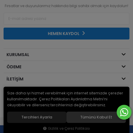
Fırsatlar ve duyurularımız hakkında bilgi sahibi olmak için kaydolun!
HEMEN KAYDOL
KURUMSAL
ÖDEME
İLETİŞİM
Size daha iyi hizmet verebilmek için internet sitemizde çerezler
© 2026
Mekanik Sepeti
. Bir Serdaroğlu A.Ş markasıdır ve tüm hakları
saklıdır.
kullanılmaktadır. Çerez Politikaları Aydınlatma Metni’ni
okuyabilir ve dilerseniz tercihlerinizi değiştirebilirsiniz.
Tercihleri Ayarla
Tümünü Kabul Et
®
Hipotenüs
Yeni Nesil E-Ticaret Sistemleri ile Hazırlanmıştır.
Gizlilik ve Çerez Politikası
0
0