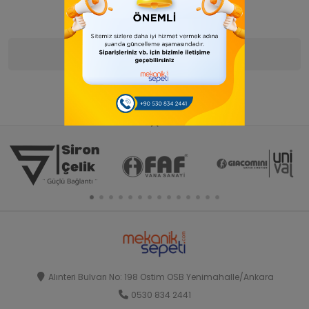
Ürün Bilgisi
Yorumlar
(0)
Alınteri Bulvarı No: 198 Ostim OSB Yenimahalle/Ankara
0530 834 2441