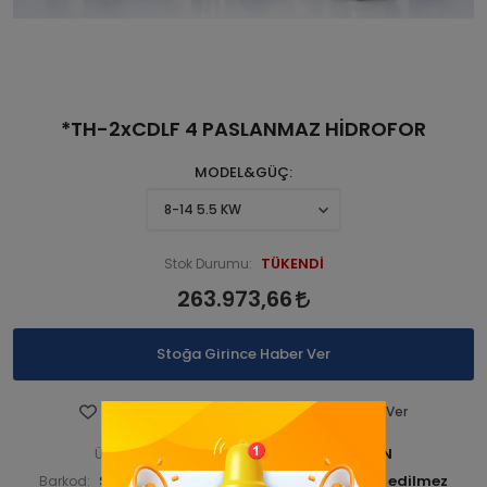
*TH-2xCDLF 4 PASLANMAZ HİDROFOR
MODEL&GÜÇ
TÜKENDİ
Stok Durumu:
263.973,66
Stoğa Girince Haber Ver
Favorilere Ekle
Fiyatı Düşünce Haber Ver
STNCDL2PM 00001-ANAÜRÜN
Ürün Kodu:
STNCDL2PM00016
Barkod:
İade Bilgisi: