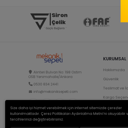
KURUMSAL
Hakkımızda
Alınteri Bulvarı No: 198 Ostim
OSB Yenimahalle/Ankara
Güvenlik
0530 834 2441
Teslimat ve İ
info@mekaniksepeti.com
Kargo Seçene
Size daha iyi hizmet verebilmek için internet sitemizde çerezler
kullanılmaktadır. Çerez Politikaları Aydınlatma Metni’ni okuyabilir 
tercihlerinizi değiştirebilirsiniz.