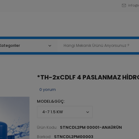
info@
*TH-2xCDLF 4 PASLANMAZ HİD
0
yorum
MODEL&GÜÇ
STNCDL2PM 00001-ANAÜRÜN
Ürün Kodu:
STNCDL2PM00003
Barkod: