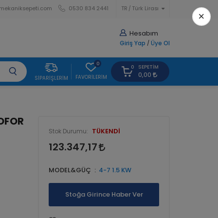
mekaniksepeti.com
0530 834 2441
TR
Türk Lirası
×
Hesabım
Giriş Yap
/
Üye Ol
0
SEPETIM
0
0,00
FAVORILERIM
SIPARIŞLERIM
ROFOR
TÜKENDİ
Stok Durumu:
123.347,17
MODEL&GÜÇ
4-7 1.5 KW
Stoğa Girince Haber Ver