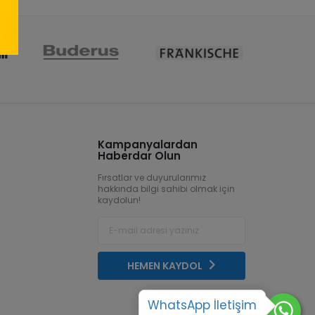
Kampanyalardan
Haberdar Olun
Fırsatlar ve duyurularımız
hakkında bilgi sahibi olmak için
kaydolun!
HEMEN KAYDOL
WhatsApp İletişim