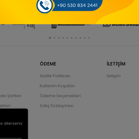
ÖDEME
İLETİŞİM
Gizlilik Politikası
İletişim
Kullanım Koşulları
ade Şartları
Ödeme Seçenekleri
kleri
Satış Sözleşmesi
ve dilerseniz