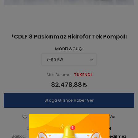
*CDLF 8 Paslanmaz Hidrofor Tek Pompalı
MODEL&GÜÇ
TÜKENDİ
Stok Durumu:
82.478,88
Stoğa Girince Haber Ver
Favorilere Ekle
Fiyatı Düşünce Haber Ver
STNCDL1PM 000081-ANA ÜRN
Ürün Kodu:
STNCDL1PM00013
Barkod:
İade Bilgisi: