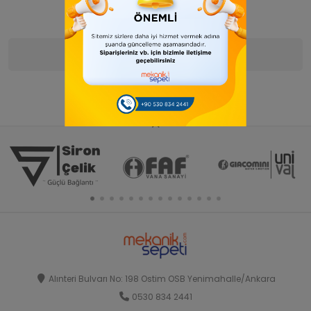
Ürün Bilgisi
Yorumlar
(0)
Alınteri Bulvarı No: 198 Ostim OSB Yenimahalle/Ankara
0530 834 2441