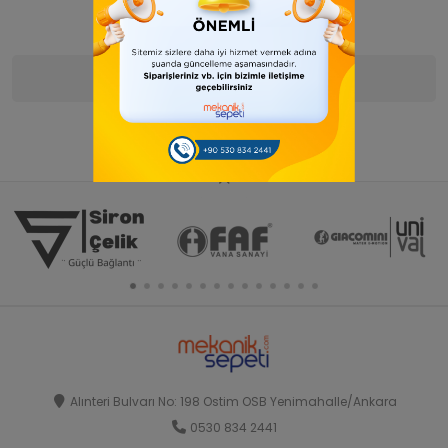
Ürün Bilgisi
Yorumlar
(0)
Alınteri Bulvarı No: 198 Ostim OSB Yenimahalle/Ankara
0530 834 2441