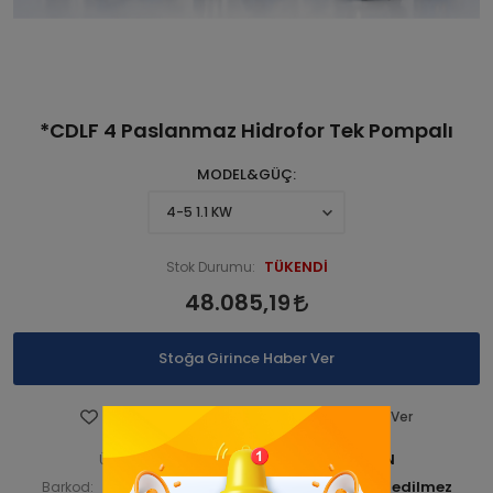
*CDLF 4 Paslanmaz Hidrofor Tek Pompalı
MODEL&GÜÇ
TÜKENDİ
Stok Durumu:
48.085,19
Stoğa Girince Haber Ver
Favorilere Ekle
Fiyatı Düşünce Haber Ver
STNCDL1PM 00000-ANA ÜRN
Ürün Kodu:
STNCDL1PM00001
Barkod:
İade Bilgisi: