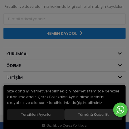
Fırsatlar ve duyurularımız hakkında bilgi sahibi olmak için kaydolun!
HEMEN KAYDOL
KURUMSAL
ÖDEME
İLETİŞİM
Size daha iyi hizmet verebilmek için internet sitemizde çerezler
© 2026
Mekanik Sepeti
. Bir Serdaroğlu A.Ş markasıdır ve tüm hakları
saklıdır.
kullanılmaktadır. Çerez Politikaları Aydınlatma Metni’ni
okuyabilir ve dilerseniz tercihlerinizi değiştirebilirsiniz.
Tercihleri Ayarla
Tümünü Kabul Et
®
Hipotenüs
Yeni Nesil E-Ticaret Sistemleri ile Hazırlanmıştır.
Gizlilik ve Çerez Politikası
0
0