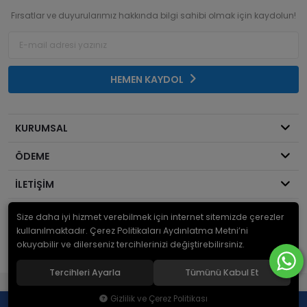
Fırsatlar ve duyurularımız hakkında bilgi sahibi olmak için kaydolun!
HEMEN KAYDOL
KURUMSAL
ÖDEME
İLETİŞİM
Size daha iyi hizmet verebilmek için internet sitemizde çerezler
© 2026
Mekanik Sepeti
. Bir Serdaroğlu A.Ş markasıdır ve tüm hakları
saklıdır.
kullanılmaktadır. Çerez Politikaları Aydınlatma Metni’ni
okuyabilir ve dilerseniz tercihlerinizi değiştirebilirsiniz.
Tercihleri Ayarla
Tümünü Kabul Et
®
Hipotenüs
Yeni Nesil E-Ticaret Sistemleri ile Hazırlanmıştır.
Gizlilik ve Çerez Politikası
0
0