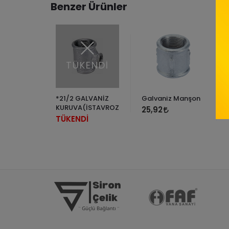
Benzer Ürünler
TÜKENDİ
z Dirsek
*21/2 GALVANİZ
Galvaniz Manşon
KURUVA(İSTAVROZ)
25,92
TÜKENDİ