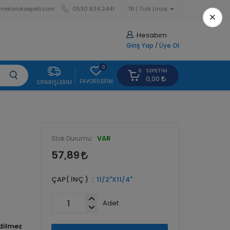
mekaniksepeti.com
0530 834 2441
TR
Türk Lirası
×
Hesabım
Giriş Yap
/
Üye Ol
0
SEPETIM
0
0,00
FAVORILERIM
SIPARIŞLERIM
VAR
Stok Durumu:
57,89
ÇAP( İNÇ )
11/2"X11/4"
Adet