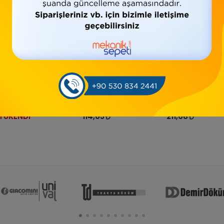
TÜKENDİ
*2 GALVANİZ
*1/2 GALVANİZ
*1 GALVANİZ
KURUVA(İSTAVROZ)
KURUVA(İSTAVROZ)
KURUVA(İSTAVRO
TÜKENDİ
114,05
211,68