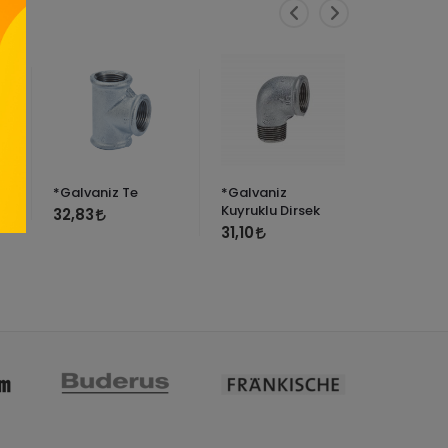
*Galvaniz Te
*Galvaniz
*Galvan
Z)
Kuyruklu Dirsek
32,83
0,45
31,10