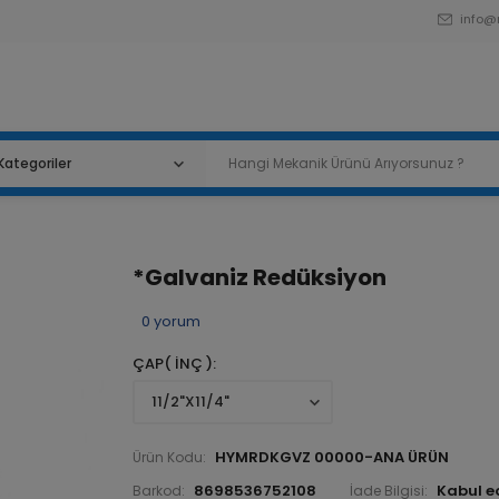
info@
*Galvaniz Redüksiyon
0
yorum
ÇAP( İNÇ )
HYMRDKGVZ 00000-ANA ÜRÜN
Ürün Kodu:
8698536752108
Barkod:
İade Bilgisi: