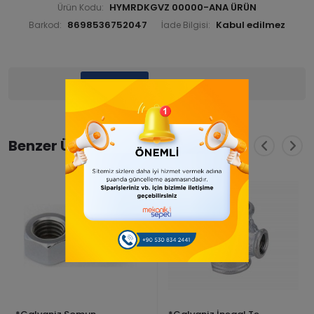
HYMRDKGVZ 00000-ANA ÜRÜN
Ürün Kodu:
8698536752047
Barkod:
İade Bilgisi:
Ürün Bilgisi
Yorumlar
(0)
Benzer Ürünler