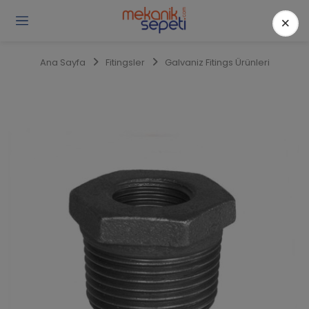
×
Gi
Y
/
Ana Sayfa
Fitingsler
Galvaniz Fitings Ürünleri
Ü
O