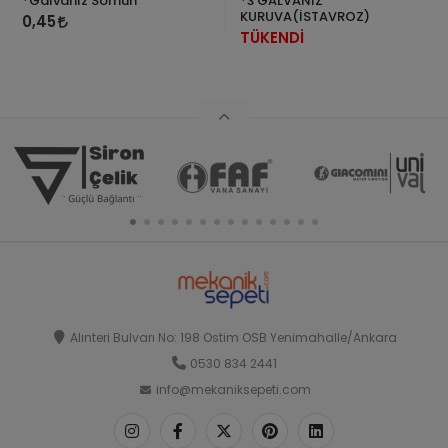
*Galvaniz Somun
*3 GALVANİZ
KURUVA(İSTAVROZ)
0,45
TÜKENDİ
Alınteri Bulvarı No: 198 Ostim OSB Yenimahalle/Ankara
0530 834 2441
info@mekaniksepeti.com