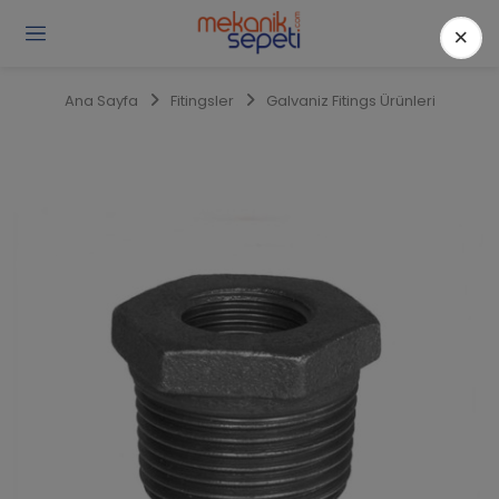
×
Gi
Y
/
Ana Sayfa
Fitingsler
Galvaniz Fitings Ürünleri
Ü
O