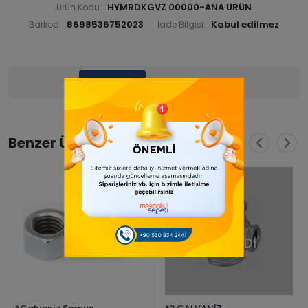
HYMRDKGVZ 00000-ANA ÜRÜN
Ürün Kodu:
8698536752023
Barkod:
İade Bilgisi:
Ürün Bilgisi
Yorumlar
(0)
Benzer Ürünler
TÜKENDİ