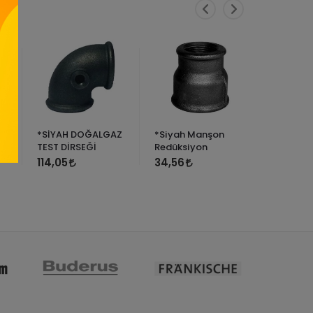
*SİYAH DOĞALGAZ
*Siyah Manşon
*Siyah D
TEST DİRSEĞİ
Redüksiyon
17,28
114,05
34,56