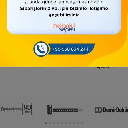
*Siyah Kruva
*Siyah Te
*Siyah Tapa (Dış
Vidalı)
91,58
26,78
15,55