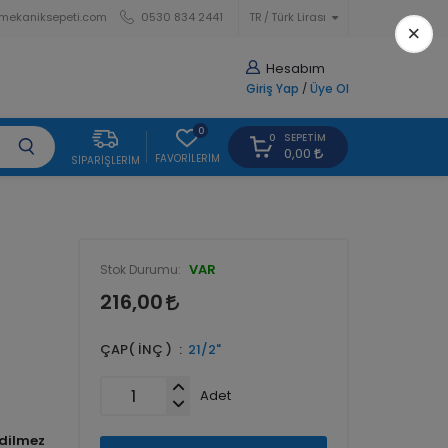
mekaniksepeti.com
0530 834 2441
TR
Türk Lirası
×
Hesabım
Giriş Yap
/
Üye Ol
0
SEPETIM
0
0,00
FAVORILERIM
SIPARIŞLERIM
VAR
Stok Durumu:
216,00
ÇAP( İNÇ )
21/2"
Adet