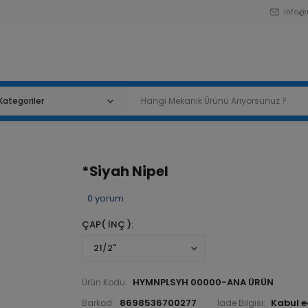
info@
*Siyah Nipel
0
yorum
ÇAP( İNÇ )
HYMNPLSYH 00000-ANA ÜRÜN
Ürün Kodu:
8698536700277
Barkod:
İade Bilgisi: