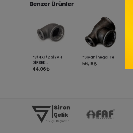
Benzer Ürünler
*3/4X1/2 SİYAH
*Siyah İnegal Te
Z TEST
DİRSEK
56,16
NU
(REDÜKSİYONLU)-
44,06
ANA ÜRÜN