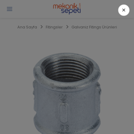
×
Gi
Y
/
Ana Sayfa
Fitingsler
Galvaniz Fitings Ürünleri
Ü
O