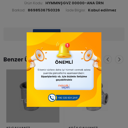
HYMMNŞGVZ 00000-ANA ÜRN
Ürün Kodu:
8698536750326
Barkod:
İade Bilgisi:
Ürün Bilgisi
Yorumlar
(0)
Benzer Ürünler
TÜKENDİ