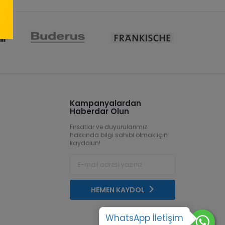
Kampanyalardan
Haberdar Olun
Fırsatlar ve duyurularımız
hakkında bilgi sahibi olmak için
kaydolun!
HEMEN KAYDOL
WhatsApp İletişim