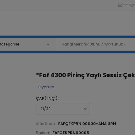
info@
*Faf 4300 Pirinç Yaylı Sessiz Çe
0
yorum
ÇAP( İNÇ )
FAFÇEKPRN 00000-ANA ÜRN
Ürün Kodu:
FAFCEKPRN00005
Barkod: