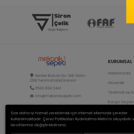
KURUMSAL
Hakkımızda
Alınteri Bulvarı No: 198 Ostim
OSB Yenimahalle/Ankara
Güvenlik
0530 834 2441
Teslimat ve İ
info@mekaniksepeti.com
Kargo Seçene
Size daha iyi hizmet verebilmek için internet sitemizde çerezler
kullanılmaktadır. Çerez Politikaları Aydınlatma Metni’ni okuyabilir 
tercihlerinizi değiştirebilirsiniz.