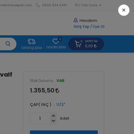
mekaniksepeti.com
0530 834 2441
TR
Türk Lirası
×
Hesabım
Giriş Yap
/
Üye Ol
0
SEPETIM
0
0,00
FAVORILERIM
SIPARIŞLERIM
kvalf
VAR
Stok Durumu:
1.355,50
ÇAP( İNÇ )
11/2"
Adet