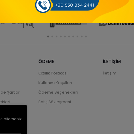
ÖDEME
İLETİŞİM
Gizlilik Politikası
İletişim
Kullanım Koşulları
ade Şartları
Ödeme Seçenekleri
kleri
Satış Sözleşmesi
ve dilerseniz