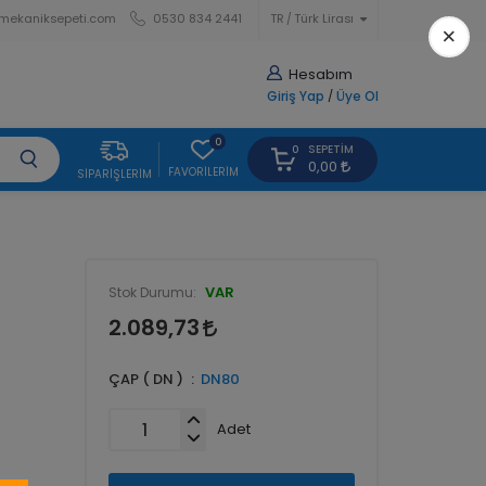
mekaniksepeti.com
0530 834 2441
TR
Türk Lirası
×
Hesabım
Giriş Yap
/
Üye Ol
0
SEPETIM
0
0,00
FAVORILERIM
SIPARIŞLERIM
VAR
Stok Durumu:
2.089,73
ÇAP ( DN )
DN80
Adet