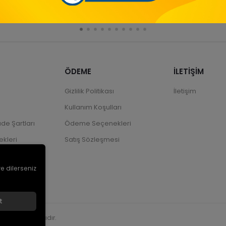
ÖDEME
İLETİŞİM
Gizlilik Politikası
İletişim
Kullanım Koşulları
ade Şartları
Ödeme Seçenekleri
kleri
Satış Sözleşmesi
ve dilerseniz
t
üm hakları saklıdır.