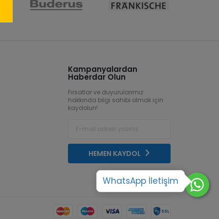
Kampanyalardan
Haberdar Olun
Fırsatlar ve duyurularımız
hakkında bilgi sahibi olmak için
kaydolun!
HEMEN KAYDOL
WhatsApp İletişim