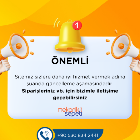
FAFCEKCLP00030
Barkod:
İade Bilgisi:
Ürün Bilgisi
Yorumlar
(0)