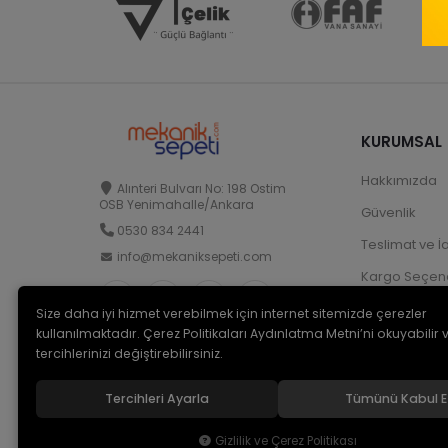
KURUMSAL
Hakkımızda
Alınteri Bulvarı No: 198 Ostim
OSB Yenimahalle/Ankara
Güvenlik
0530 834 2441
Teslimat ve İ
info@mekaniksepeti.com
Kargo Seçene
Size daha iyi hizmet verebilmek için internet sitemizde çerezler
kullanılmaktadır. Çerez Politikaları Aydınlatma Metni’ni okuyabilir 
tercihlerinizi değiştirebilirsiniz.
Tercihleri Ayarla
Tümünü Kabul E
© 2026
Mekanik Sepeti
. Bir Serdaroğlu A.Ş markasıdır ve t
Gizlilik ve Çerez Politikası