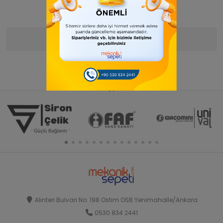
Ürün Bilgisi
Yorumlar
(0)
Alınteri Bulvarı No: 198 Ostim OSB Yenimahalle/Ankara
0530 834 2441