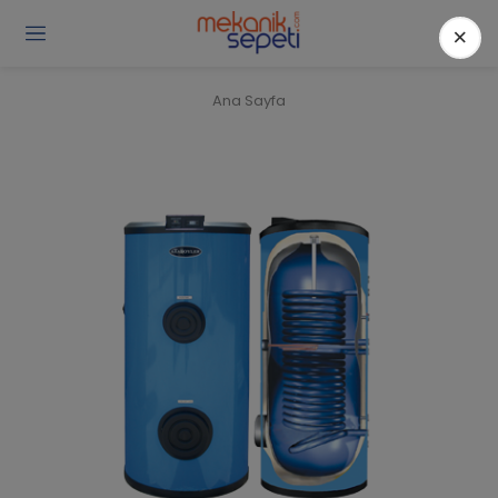
×
Gi
Y
/
Ana Sayfa
Ü
O