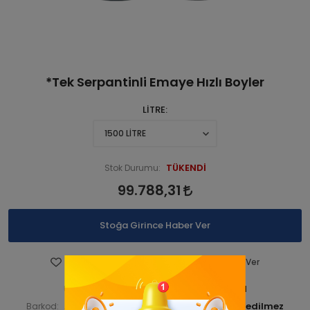
*Tek Serpantinli Emaye Hızlı Boyler
LİTRE
TÜKENDİ
Stok Durumu:
99.788,31
Stoğa Girince Haber Ver
Favorilere Ekle
Fiyatı Düşünce Haber Ver
ATABOYLER 000211-ANA ÜRN
Ürün Kodu:
ATABOYLER00030
Barkod:
İade Bilgisi: