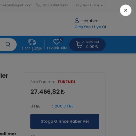
mekaniksepeti.com
0530 834 2441
TR
Türk Lirası
×
Hesabım
Giriş Yap
/
Üye Ol
0
SEPETIM
0
0,00
FAVORILERIM
SIPARIŞLERIM
ler
TÜKENDİ
Stok Durumu:
27.466,82
LİTRE
200 LİTRE
Stoğa Girince Haber Ver