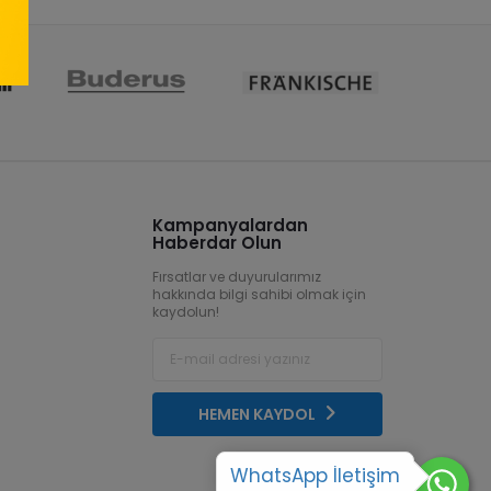
Kampanyalardan
Haberdar Olun
Fırsatlar ve duyurularımız
hakkında bilgi sahibi olmak için
kaydolun!
HEMEN KAYDOL
WhatsApp İletişim