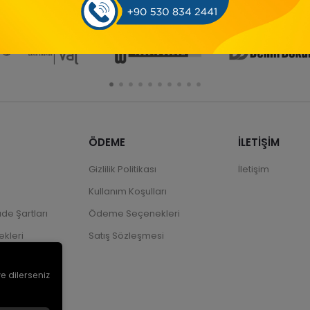
ÖDEME
İLETİŞİM
Gizlilik Politikası
İletişim
Kullanım Koşulları
ade Şartları
Ödeme Seçenekleri
kleri
Satış Sözleşmesi
ve dilerseniz