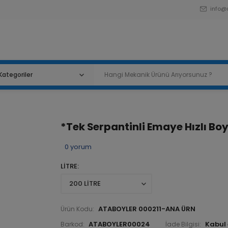
info@
*Tek Serpantinli Emaye Hızlı Boy
0
yorum
LİTRE
ATABOYLER 000211-ANA ÜRN
Ürün Kodu:
ATABOYLER00024
Barkod:
İade Bilgisi: