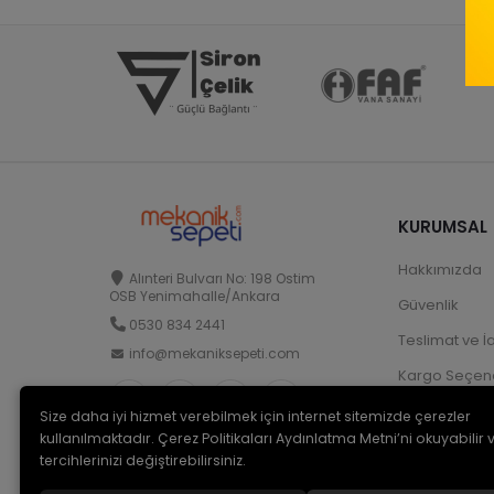
KURUMSAL
Hakkımızda
Alınteri Bulvarı No: 198 Ostim
OSB Yenimahalle/Ankara
Güvenlik
0530 834 2441
Teslimat ve İ
info@mekaniksepeti.com
Kargo Seçene
Size daha iyi hizmet verebilmek için internet sitemizde çerezler
kullanılmaktadır. Çerez Politikaları Aydınlatma Metni’ni okuyabilir 
tercihlerinizi değiştirebilirsiniz.