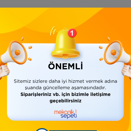
Ürün Bilgisi
Yorumlar
(0)