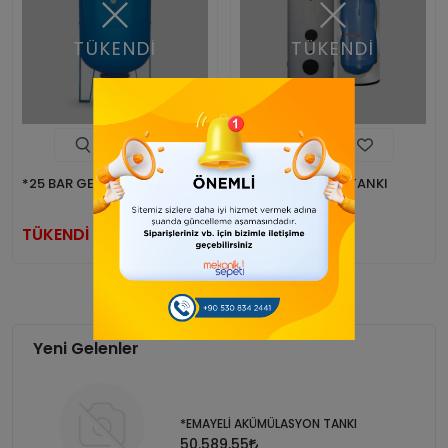
TÜKENDİ
TÜKENDİ
*25 BAR GENLEŞME TANKI
*AKÜMÜLASYON TANKI
TÜKENDİ
TÜKENDİ
Yeni Gelenler
*EMAYELİ AKÜMÜLASYON TANKI
50.589,55