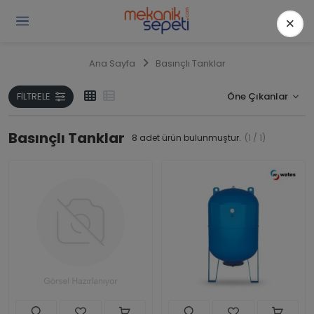
×
Gi
Y
/
Ana Sayfa
Basınçlı Tanklar
Ü
O
FILTRELE
Basınçlı Tanklar
8
adet ürün bulunmuştur.
(1 / 1)